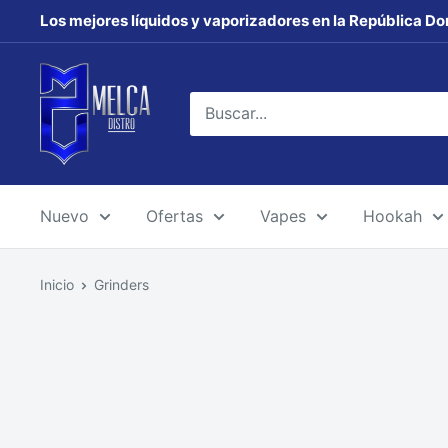
Ir
Los mejores líquidos y vaporizadores en la República Do
directamente
al
MELCA
contenido
DISTRO
Nuevo
Ofertas
Vapes
Hookah
Inicio
Grinders