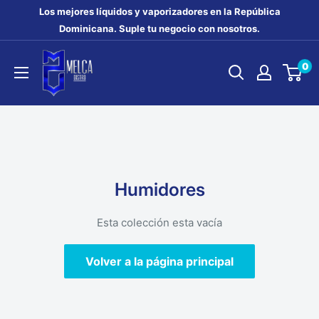
Ir
Los mejores líquidos y vaporizadores en la República
directamente
Dominicana. Suple tu negocio con nosotros.
al
MELCA
0
contenido
DISTRO
Humidores
Esta colección esta vacía
Volver a la página principal