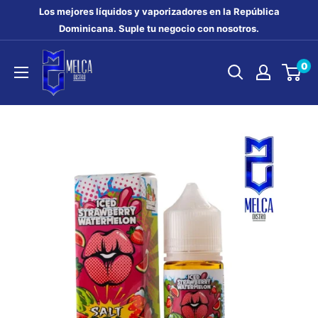
Ir
Los mejores líquidos y vaporizadores en la República
directamente
Dominicana. Suple tu negocio con nosotros.
al
MELCA
0
contenido
DISTRO