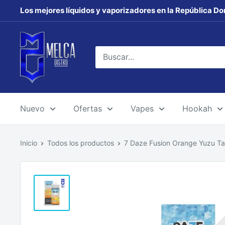
Ir
Los mejores líquidos y vaporizadores en la República Do
directamente
al
MELCA
contenido
DISTRO
Nuevo
Ofertas
Vapes
Hookah
Inicio
Todos los productos
7 Daze Fusion Orange Yuzu Tan