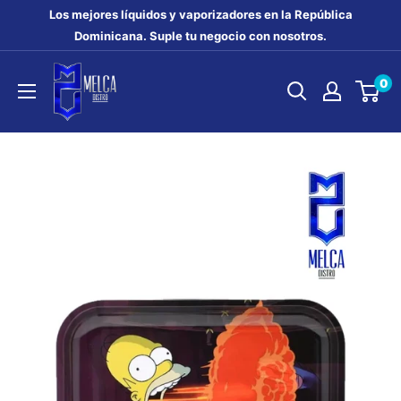
Ir
Los mejores líquidos y vaporizadores en la República
directamente
Dominicana. Suple tu negocio con nosotros.
al
MELCA
0
contenido
DISTRO