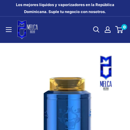
Ir
Los mejores líquidos y vaporizadores en la República
directamente
Dominicana. Suple tu negocio con nosotros.
al
MELCA
0
contenido
DISTRO