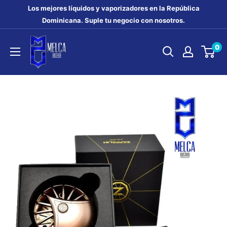
Ir
Los mejores líquidos y vaporizadores en la República
directamente
Dominicana. Suple tu negocio con nosotros.
al
MELCA
0
contenido
DISTRO