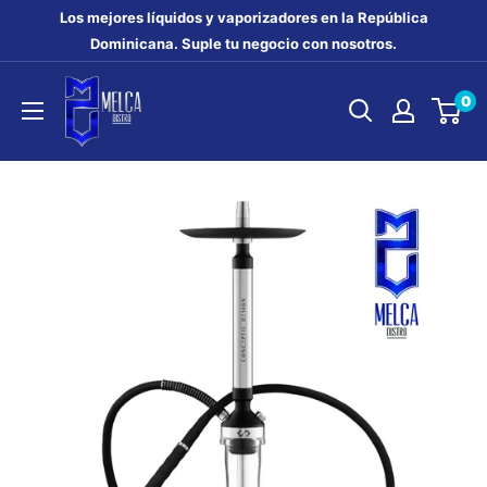
Ir
Los mejores líquidos y vaporizadores en la República
directamente
Dominicana. Suple tu negocio con nosotros.
al
MELCA
0
contenido
DISTRO