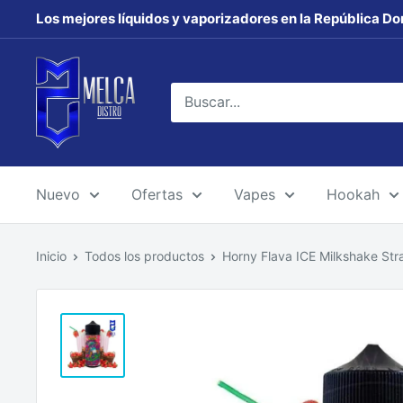
Ir
Los mejores líquidos y vaporizadores en la República Do
directamente
al
MELCA
contenido
DISTRO
Nuevo
Ofertas
Vapes
Hookah
Inicio
Todos los productos
Horny Flava ICE Milkshake Stra