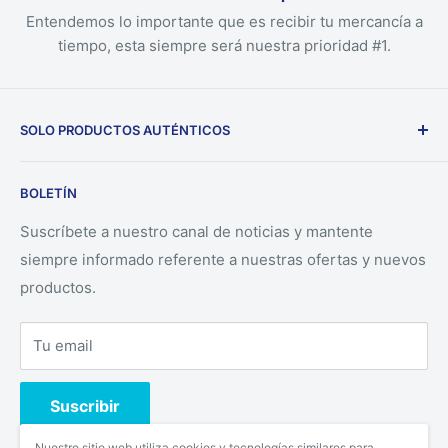
Entendemos lo importante que es recibir tu mercancía a
tiempo, esta siempre será nuestra prioridad #1.
SOLO PRODUCTOS AUTÉNTICOS
Nuestra empresa solo ofrece productos auténticos
BOLETÍN
directamente desde los fabricantes.
Suscríbete a nuestro canal de noticias y mantente
siempre informado referente a nuestras ofertas y nuevos
productos.
Tu email
Suscribir
Nuestro sitio web utiliza cookies y tecnologías similares para