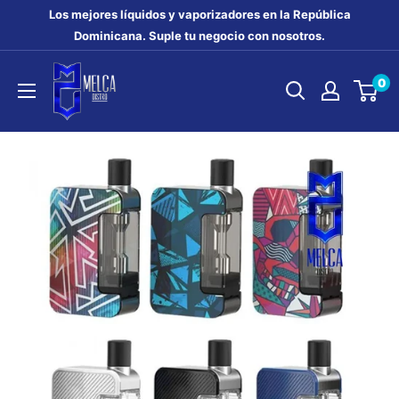
Ir
Los mejores líquidos y vaporizadores en la República
directamente
Dominicana. Suple tu negocio con nosotros.
al
MELCA
0
contenido
DISTRO