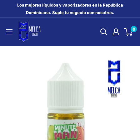
Ir
Los mejores líquidos y vaporizadores en la República
directamente
Dominicana. Suple tu negocio con nosotros.
al
MELCA
0
contenido
DISTRO