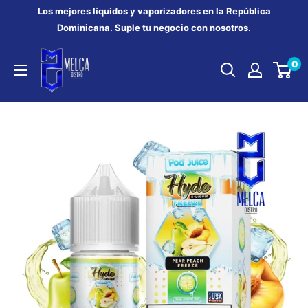
Ir
Los mejores líquidos y vaporizadores en la República
directamente
Dominicana. Suple tu negocio con nosotros.
al
MELCA
0
contenido
DISTRO