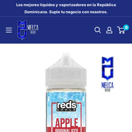
Ir
Los mejores líquidos y vaporizadores en la República
directamente
Dominicana. Suple tu negocio con nosotros.
al
MELCA
0
contenido
DISTRO