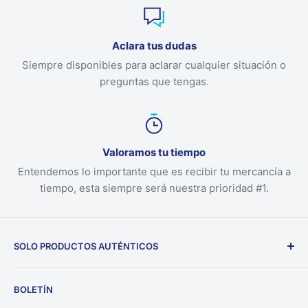
Aclara tus dudas
Siempre disponibles para aclarar cualquier situación o
preguntas que tengas.
Valoramos tu tiempo
Entendemos lo importante que es recibir tu mercancía a
tiempo, esta siempre será nuestra prioridad #1.
SOLO PRODUCTOS AUTÉNTICOS
Nuestra empresa solo ofrece productos auténticos
BOLETÍN
directamente desde los fabricantes.