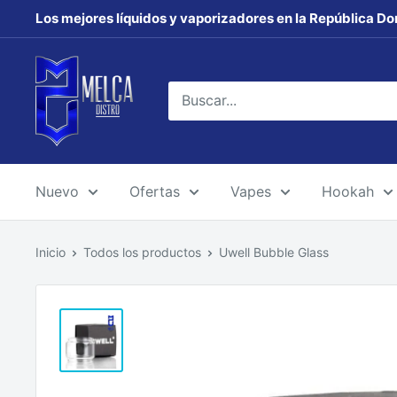
Ir
Los mejores líquidos y vaporizadores en la República Do
directamente
al
MELCA
contenido
DISTRO
Nuevo
Ofertas
Vapes
Hookah
Inicio
Todos los productos
Uwell Bubble Glass